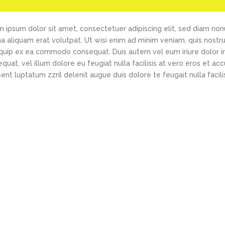
 ipsum dolor sit amet, consectetuer adipiscing elit, sed diam no
 aliquam erat volutpat. Ut wisi enim ad minim veniam, quis nostrud 
iquip ex ea commodo consequat. Duis autem vel eum iriure dolor in
quat, vel illum dolore eu feugiat nulla facilisis at vero eros et ac
ent luptatum zzril delenit augue duis dolore te feugait nulla facilis
Documentation
Support