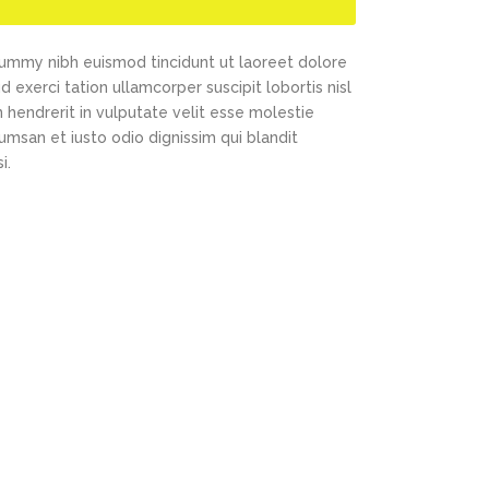
nummy nibh euismod tincidunt ut laoreet dolore
exerci tation ullamcorper suscipit lobortis nisl
 hendrerit in vulputate velit esse molestie
cumsan et iusto odio dignissim qui blandit
i.
Office Hours