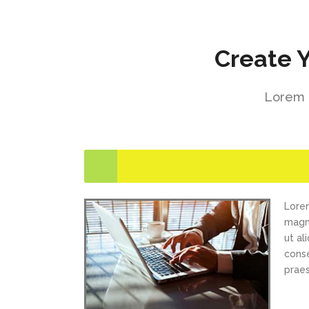
Create 
Lorem i
What does your agency do?
Lorem
magna
ut al
conse
praes