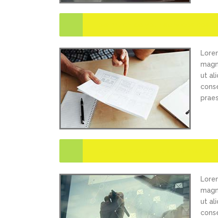
How much do your services cost?
Lorem
magna
ut al
conse
praes
How long does it take to make a 
Lorem
magna
ut al
conse