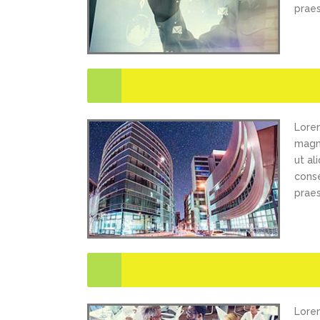
praes
What does the design process loo
Lorem
magna
ut al
conse
praes
Where are your offices?
Lorem