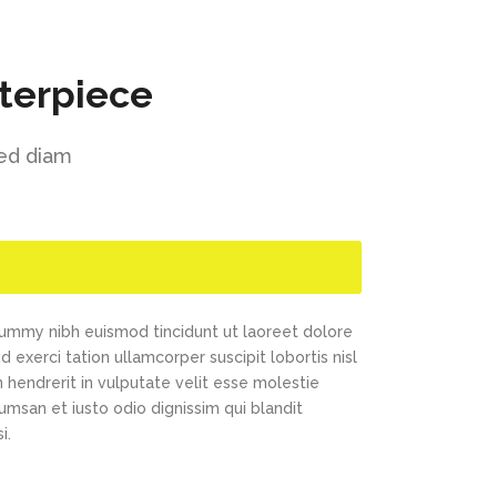
terpiece
sed diam
nummy nibh euismod tincidunt ut laoreet dolore
exerci tation ullamcorper suscipit lobortis nisl
 hendrerit in vulputate velit esse molestie
cumsan et iusto odio dignissim qui blandit
i.