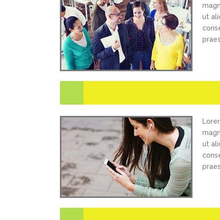
magna
ut al
conse
praes
Where can I see your work?
Lorem
magna
ut al
conse
praes
Do you ship to my country?