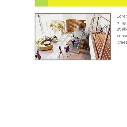
Lorem
magna
ut al
conse
praes
Contact Us