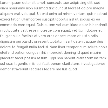
Lorem ipsum dolor sit amet, consectetuer adipiscing elit, sed
diam nonummy nibh euismod tincidunt ut laoreet dolore magna
aliquam erat volutpat. Ut wisi enim ad minim veniam, quis nostrud
exerci tation ullamcorper suscipit lobortis nisl ut aliquip ex ea
commodo consequat. Duis autem vel eum iriure dolor in hendrerit
in vulputate velit esse molestie consequat, vel illum dolore eu
feugiat nulla facilisis at vero eros et accumsan et iusto odio
dignissim qui blandit praesent luptatum zzril delenit augue duis
dolore te feugait nulla facilisi. Nam liber tempor cum soluta nobis
eleifend option congue nihil imperdiet doming id quod mazim
placerat facer possim assum. Typi non habent claritatem insitam;
est usus legentis in iis qui facit eorum claritatem. Investigationes
demonstraverunt lectores legere me lius quod